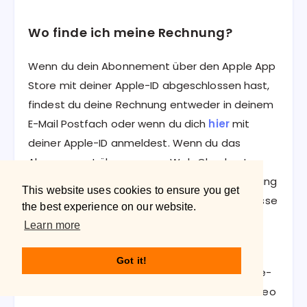
Wo finde ich meine Rechnung?
Wenn du dein Abonnement über den Apple App
Store mit deiner Apple-ID abgeschlossen hast,
findest du deine Rechnung entweder in deinem
E-Mail Postfach oder wenn du dich
hier
mit
deiner Apple-ID anmeldest. Wenn du das
Abonnement über unseren Web Checkout
abgeschlossen hast, findest du deine Rechnung
This website uses cookies to ensure you get
hier
, nachdem du dich mit deiner E-Mail Adresse
the best experience on our website.
eingeloggt hast und auf "Abo ändern oder
Learn more
kündigen" klickst.
Got it!
Du benötigst mehr Kontext zum Thema Apple-
ID und Web Checkout?
Hier
findest du ein Video